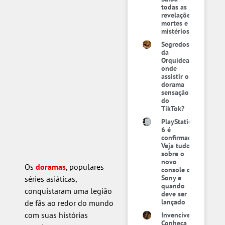
todas as
revelações,
mortes e
mistérios
Segredos
da
Orquídea:
onde
assistir o
dorama
sensação
do
TikTok?
PlayStation
6 é
confirmado:
Veja tudo
sobre o
novo
Os
doramas
, populares
console da
Sony e
séries asiáticas,
quando
conquistaram uma legião
deve ser
lançado
de fãs ao redor do mundo
com suas histórias
Invencível:
Conheça