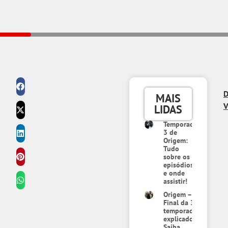
D
MAIS
V
LIDAS
Temporada
3 de
Origem:
Tudo
sobre os
episódios
e onde
assistir!
Origem –
Final da 3ª
temporada
explicado:
Saiba