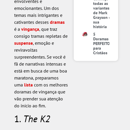
envolventes e
todas as
emocionantes. Um dos
variantes
de Mark
temas mais intrigantes e
Grayson e
cativantes desses
dramas
sua
história
é a
vingança
, que traz
5
consigo tramas repletas de
Doramas
suspense
, emoção e
PERFEITOS
para
reviravoltas
Cristãos
surpreendentes. Se você é
fã de narrativas intensas e
está em busca de uma boa
maratona, preparamos
uma
lista
com os melhores
doramas de vingança que
vão prender sua atenção
do início ao fim.
1.
The K2