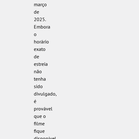
março
de
2025.
Embora
o
horário
exato
de
estreia
não
tenha
sido
divulgado,
é
provável
que o
filme
fique
disponível