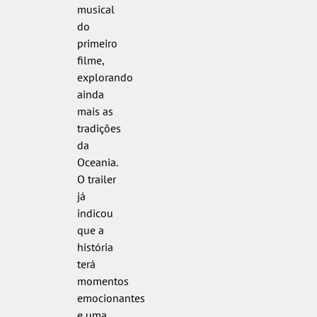
musical
do
primeiro
filme,
explorando
ainda
mais as
tradições
da
Oceania.
O trailer
já
indicou
que a
história
terá
momentos
emocionantes
e uma