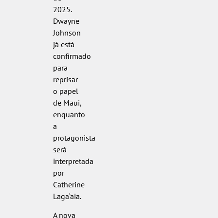
2025.
Dwayne
Johnson
já está
confirmado
para
reprisar
o papel
de Maui,
enquanto
a
protagonista
será
interpretada
por
Catherine
Laga‘aia.
A nova