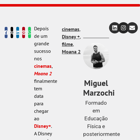
Depois
cinemas
,
de um
Disney +
,
grande
filme
,
sucesso
Moana 2
nos
cinemas
,
Moana 2
Miguel
finalmente
tem
Marzochi
data
Formado
para
em
chegar
Educação
ao
Disney+
.
Física e
A Disney
posteriormente