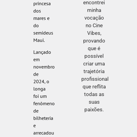
encontrei
princesa
minha
dos
vocação
mares e
no Cine
do
semideus
Vibes,
Maui.
provando
que é
Lançado
possível
em
criar uma
novembro
trajetória
de
profissional
2024, o
que reflita
longa
todas as
foi um
suas
fenômeno
paixões.
de
bilheteria
e
arrecadou