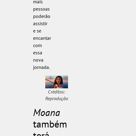
mais
pessoas
poderão
assistir
e se
encantar
com
essa
nova
jornada.
Créditos:
Reprodução
Moana
também
terá