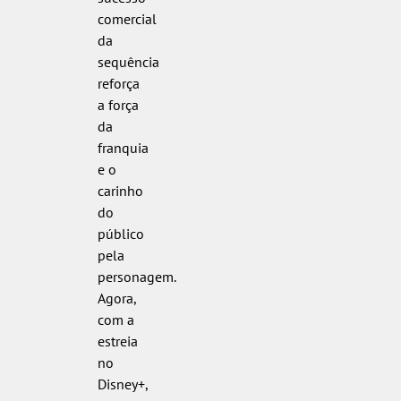
comercial
da
sequência
reforça
a força
da
franquia
e o
carinho
do
público
pela
personagem.
Agora,
com a
estreia
no
Disney+,