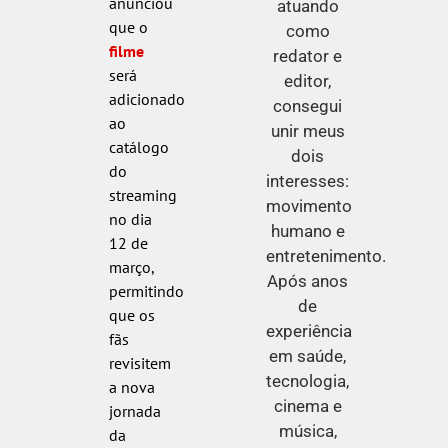
anunciou
atuando
que o
como
filme
redator e
será
editor,
adicionado
consegui
ao
unir meus
catálogo
dois
do
interesses:
streaming
movimento
no dia
humano e
12 de
entretenimento.
março,
Após anos
permitindo
de
que os
experiência
fãs
em saúde,
revisitem
tecnologia,
a nova
cinema e
jornada
música,
da