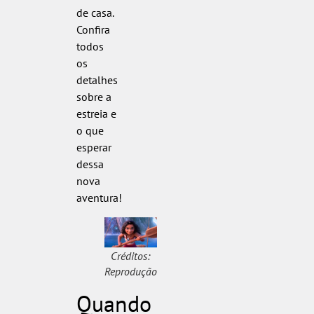
de casa.
Confira
todos
os
detalhes
sobre a
estreia e
o que
esperar
dessa
nova
aventura!
Créditos:
Reprodução
Quando