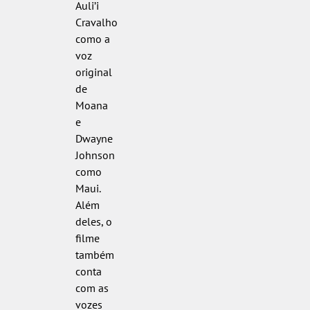
Auli’i
Cravalho
como a
voz
original
de
Moana
e
Dwayne
Johnson
como
Maui.
Além
deles, o
filme
também
conta
com as
vozes