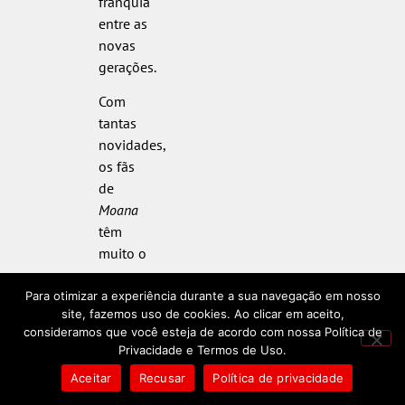
franquia
entre as
novas
gerações.
Com
tantas
novidades,
os fãs
de
Moana
têm
muito o
que
esperar
Para otimizar a experiência durante a sua navegação em nosso
site, fazemos uso de cookies. Ao clicar em aceito,
nos
consideramos que você esteja de acordo com nossa Política de
próximos
Privacidade e Termos de Uso.
meses!
Aceitar
Recusar
Política de privacidade