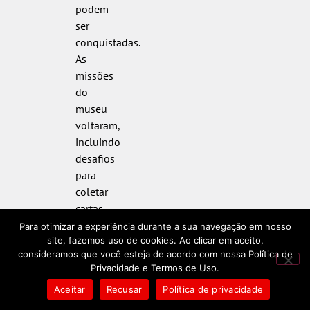
podem
ser
conquistadas.
As
missões
do
museu
voltaram,
incluindo
desafios
para
coletar
cartas
de 1 e 2
Para otimizar a experiência durante a sua navegação em nosso
estrelas
site, fazemos uso de cookies. Ao clicar em aceito,
consideramos que você esteja de acordo com nossa Política de
full art.
Privacidade e Termos de Uso.
Uma
Aceitar
Recusar
Política de privacidade
missão