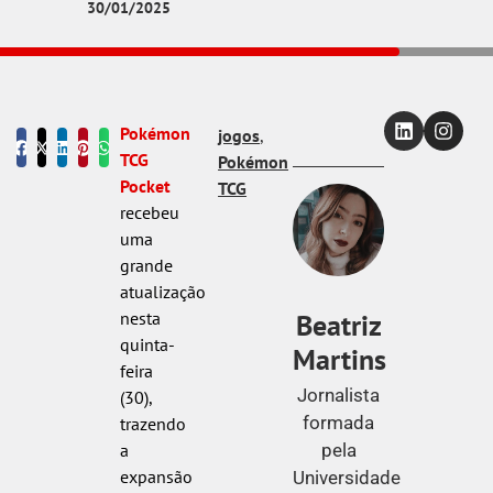
30/01/2025
Pokémon
jogos
,
TCG
Pokémon
Pocket
TCG
recebeu
uma
grande
atualização
Beatriz
nesta
quinta-
Martins
feira
Jornalista
(30),
formada
trazendo
pela
a
expansão
Universidade