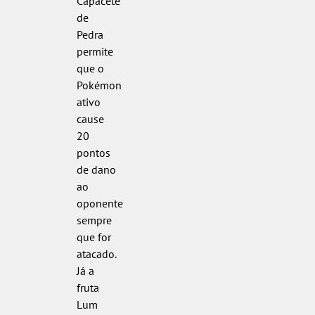
Capacete
de
Pedra
permite
que o
Pokémon
ativo
cause
20
pontos
de dano
ao
oponente
sempre
que for
atacado.
Já a
fruta
Lum