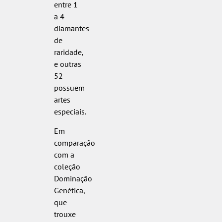
entre 1
a 4
diamantes
de
raridade,
e outras
52
possuem
artes
especiais.
Em
comparação
com a
coleção
Dominação
Genética,
que
trouxe