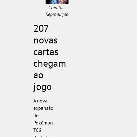
Créditos:
Reprodução
207
novas
cartas
chegam
ao
jogo
A nova
expansão
de
Pokémon
TCG