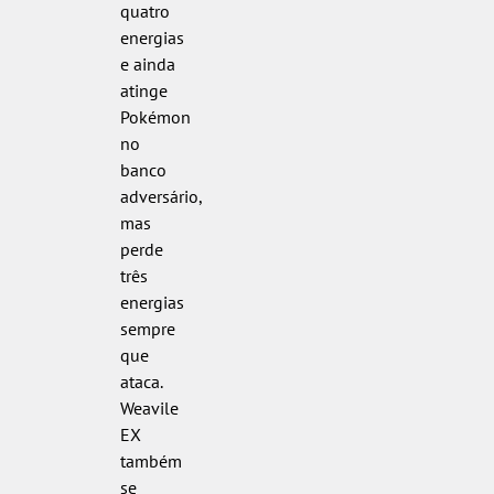
quatro
energias
e ainda
atinge
Pokémon
no
banco
adversário,
mas
perde
três
energias
sempre
que
ataca.
Weavile
EX
também
se