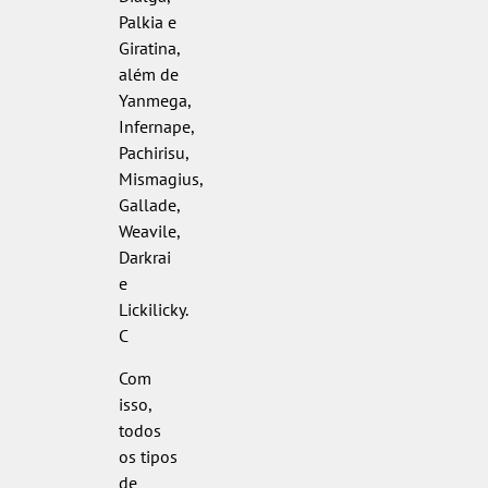
Palkia e
Giratina,
além de
Yanmega,
Infernape,
Pachirisu,
Mismagius,
Gallade,
Weavile,
Darkrai
e
Lickilicky.
C
Com
isso,
todos
os tipos
de