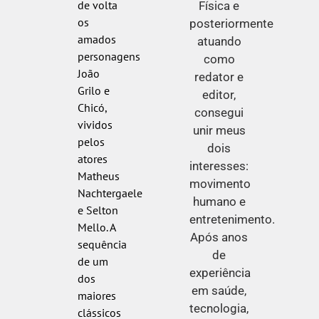
de volta
Física e
os
posteriormente
amados
atuando
personagens
como
João
redator e
Grilo e
editor,
Chicó,
consegui
vividos
unir meus
pelos
dois
atores
interesses:
Matheus
movimento
Nachtergaele
humano e
e Selton
entretenimento.
Mello. A
Após anos
sequência
de
de um
experiência
dos
em saúde,
maiores
tecnologia,
clássicos