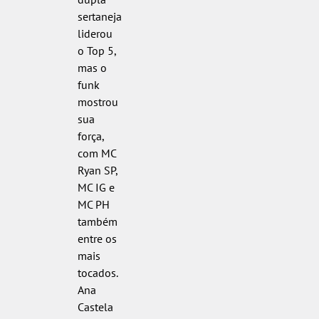
sertaneja
liderou
o Top 5,
mas o
funk
mostrou
sua
força,
com MC
Ryan SP,
MC IG e
MC PH
também
entre os
mais
tocados.
Ana
Castela