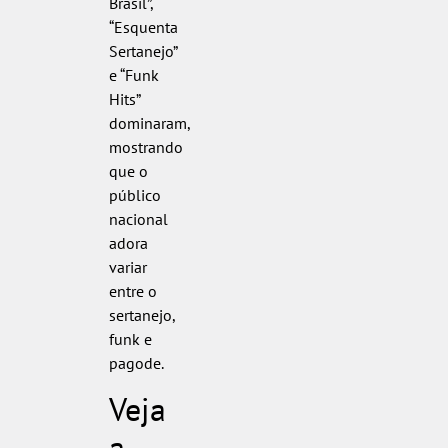
Brasil”,
“Esquenta
Sertanejo”
e “Funk
Hits”
dominaram,
mostrando
que o
público
nacional
adora
variar
entre o
sertanejo,
funk e
pagode.
Veja
a