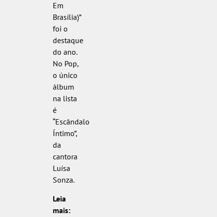
Em
Brasília)”
foi o
destaque
do ano.
No Pop,
o único
álbum
na lista
é
“Escândalo
Íntimo”,
da
cantora
Luísa
Sonza.
Leia
mais: