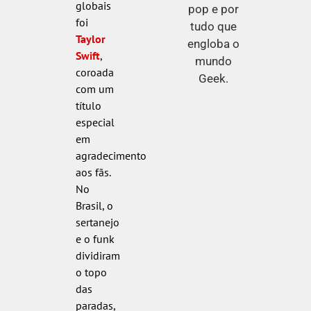
globais
pop e por
foi
tudo que
Taylor
engloba o
Swift
,
mundo
coroada
Geek.
com um
título
especial
em
agradecimento
aos fãs.
No
Brasil, o
sertanejo
e o funk
dividiram
o topo
das
paradas,