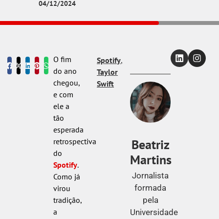
04/12/2024
O fim
Spotify
,
do ano
Taylor
chegou,
Swift
e com
ele a
tão
esperada
Beatriz
retrospectiva
do
Martins
Spotify
.
Jornalista
Como já
formada
virou
pela
tradição,
a
Universidade