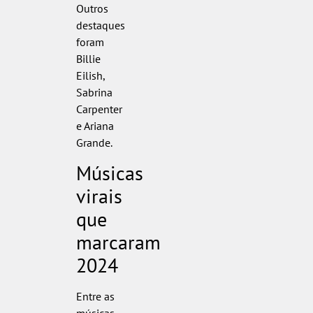
Outros
destaques
foram
Billie
Eilish,
Sabrina
Carpenter
e Ariana
Grande.
Músicas
virais
que
marcaram
2024
Entre as
músicas