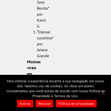
Será
Bonito”
por
Karol
G
“Eternal
sunshine”
por
Ariana
Grande
Músicas
virais
em
2024:
Para otimizar a experiência durante a sua navegação em nosso
site, fazemos uso de cookies. Ao clicar em aceito,
“Die
consideramos que você esteja de acordo com nossa Política de
With
Privacidade e Termos de Uso.
A
Aceitar
Recusar
Política de privacidade
Smile”