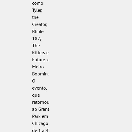
como
Tyler,
the
Creator,
Blink-
182,
The
Killers e
Future x
Metro
Boomin.
O
evento,
que
retornou
ao Grant
Park em
Chicago
de 1 a 4