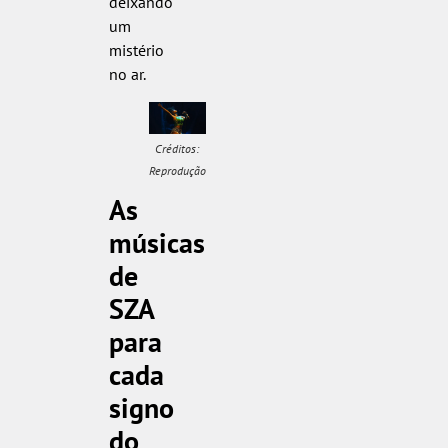
deixando
um
mistério
no ar.
Créditos:
Reprodução
As
músicas
de
SZA
para
cada
signo
do