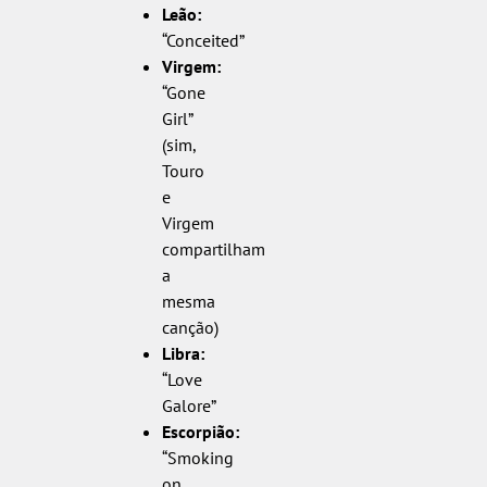
Leão:
“Conceited”
Virgem:
“Gone
Girl”
(sim,
Touro
e
Virgem
compartilham
a
mesma
canção)
Libra:
“Love
Galore”
Escorpião:
“Smoking
on