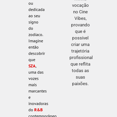
ou
vocação
dedicada
no Cine
ao seu
Vibes,
signo
provando
do
que é
zodíaco.
possível
Imagine
criar uma
então
trajetória
descobrir
profissional
que
que reflita
SZA
,
todas as
uma das
suas
vozes
paixões.
mais
marcantes
e
inovadoras
do
R&B
contemporâneo,