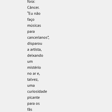
fora:
Câncer.
“Eu não
faço
músicas
para
cancerianos”,
disparou
a artista,
deixando
um
mistério
no ar e,
talvez,
uma
curiosidade
picante
para os
fãs