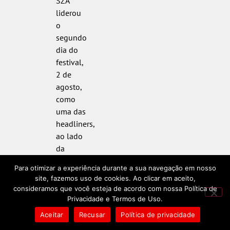
SZA
liderou
o
segundo
dia do
festival,
2 de
agosto,
como
uma das
headliners,
ao lado
da
banda
Para otimizar a experiência durante a sua navegação em nosso
de K-
site, fazemos uso de cookies. Ao clicar em aceito,
pop
consideramos que você esteja de acordo com nossa Política de
Stray
Privacidade e Termos de Uso.
Kids.
Aceitar
Recusar
Política de privacidade
Sua