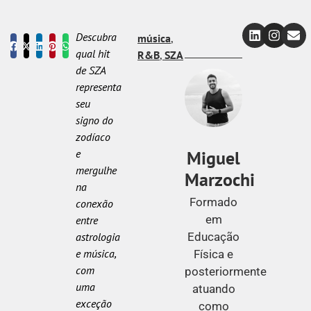
Descubra
música
,
qual hit
R&B
,
SZA
de SZA
representa
seu
signo do
zodíaco
Miguel
e
mergulhe
Marzochi
na
Formado
conexão
em
entre
Educação
astrologia
e música,
Física e
com
posteriormente
uma
atuando
exceção
como