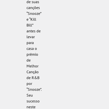
de suas
canções
“Snooze”
e “Kill
Bill”
antes de
levar
para
casa o
prêmio
de
Melhor
Canção
de R&B
por
“Snooze”.
Seu
sucesso
neste