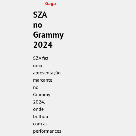
Gaga
SZA
no
Grammy
2024
SZA fez
uma
apresentação
marcante
no
Grammy
2024,
onde
brilhou
com as
performances