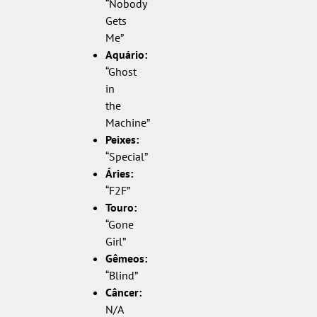
“Nobody
Gets
Me”
Aquário:
“Ghost
in
the
Machine”
Peixes:
“Special”
Áries:
“F2F”
Touro:
“Gone
Girl”
Gêmeos:
“Blind”
Câncer:
N/A