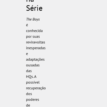
Série
The Boys
é
conhecida
por suas
reviravoltas
inesperadas
e
adaptações
ousadas
das
HQs. A
possível
recuperação
dos
poderes
de