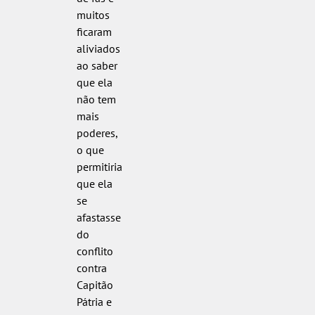
muitos
ficaram
aliviados
ao saber
que ela
não tem
mais
poderes,
o que
permitiria
que ela
se
afastasse
do
conflito
contra
Capitão
Pátria e