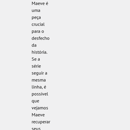
Maeve é
uma
peça
crucial
para o
desfecho
da
história.
Se a
série
seguir a
mesma
linha, é
possível
que
vejamos
Maeve
recuperar
seus