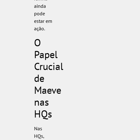
ainda
pode
estar em
ação.
O
Papel
Crucial
de
Maeve
nas
HQs
Nas
HQs,