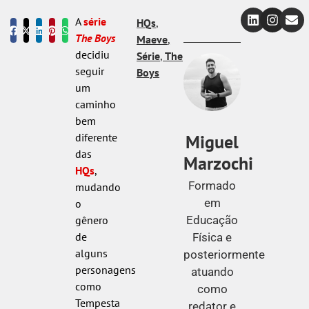
A
série
HQs
,
The Boys
Maeve
,
decidiu
Série
,
The
seguir
Boys
um
caminho
bem
Miguel
diferente
das
Marzochi
HQs
,
Formado
mudando
em
o
Educação
gênero
de
Física e
alguns
posteriormente
personagens
atuando
como
como
Tempesta
redator e