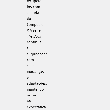
recuperá-
los com
a ajuda
do
Composto
V. A série
The Boys
continua
a
surpreender
com
suas
mudanças
e
adaptações,
mantendo
os fãs
na
expectativa.