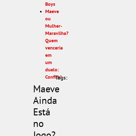
Boys
Maeve
ou
Mulher-
Maravilha?
Quem
venceria
em
um
duelo:
Confira!
Tags:
Maeve
Ainda
Está
no
Jogo?