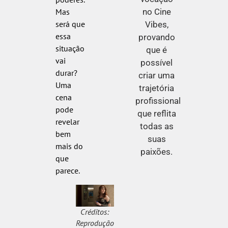
no Cine
Mas
será que
Vibes,
essa
provando
situação
que é
vai
possível
durar?
criar uma
Uma
trajetória
cena
profissional
pode
que reflita
revelar
todas as
bem
suas
mais do
paixões.
que
parece.
Créditos:
Reprodução