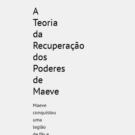
A
Teoria
da
Recuperação
dos
Poderes
de
Maeve
Maeve
conquistou
uma
legião
de fãs e