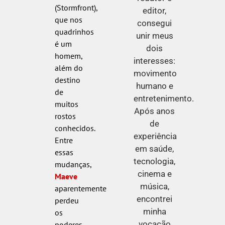
(Stormfront),
editor,
que nos
consegui
quadrinhos
unir meus
é um
dois
homem,
interesses:
além do
movimento
destino
humano e
de
entretenimento.
muitos
Após anos
rostos
de
conhecidos.
experiência
Entre
em saúde,
essas
tecnologia,
mudanças,
cinema e
Maeve
música,
aparentemente
encontrei
perdeu
minha
os
vocação
poderes.